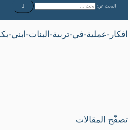
البحث عن:
افكار-عملية-في-تربية-البنات-ابني-بك
تصفّح المقالات