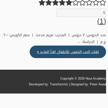
(1)
عدد الدروس: ٧ دروس | المدرب: مريم مدحت | سعر الكورس: ٢٠٠
ج.م | الدراسة: …
لغات الحب الخمس للأطفال
اقرأ المزيد »
Copyright © 2026
Nour.Academy
Developed by: TransformUs | Designed by: Peter Awad