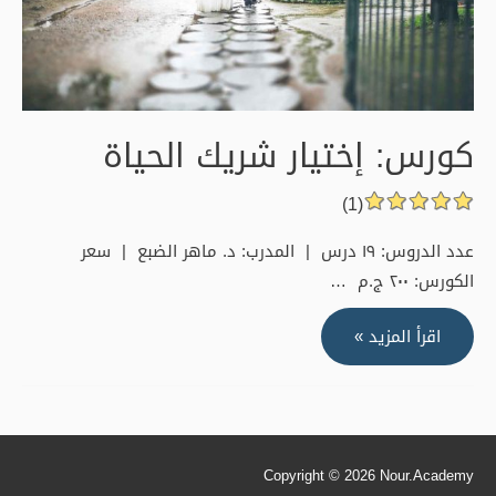
كورس: إختيار شريك الحياة
(1)
عدد الدروس: ١٩ درس | المدرب: د. ماهر الضبع | سعر
الكورس: ٢٠٠ ج.م …
كورس:
اقرأ المزيد »
إختيار
شريك
الحياة
Copyright © 2026
Nour.Academy