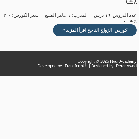
عدد الدروس: ١٦ درس | المدرب: د. ماهر الضبع | سعر الكورس: ٢٠٠
ج.م …
كورس: الزواج الناجح
اقرأ المزيد »
Copyright © 2026
Nour.Academy
Developed by: TransformUs | Designed by: Peter Awad