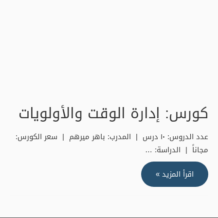
كورس: إدارة الوقت والأولويات
عدد الدروس: ١٠ درس | المدرب: باهر ميرهم | سعر الكورس:
مجاناً | الدراسة: …
كورس:
اقرأ المزيد »
إدارة
الوقت
والأولويات