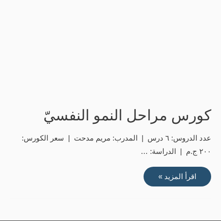
كورس مراحل النمو النفسيّ
عدد الدروس: ٦ درس | المدرب: مريم مدحت | سعر الكورس:
٢٠٠ ج.م | الدراسة: …
كورس
اقرأ المزيد »
مراحل
النمو
النفسيّ