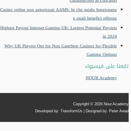
Garantiscono ai Giocatori
Casino online non autorizzati AAMS: In che modo funzionano
e quali benefici offrono
Highest Payout Internet Gaming UK: Largest Potential Payouts
in 2024
Why UK Players Opt for Non GamStop Casinos for Flexible
Gaming Options
تابعنا على فيسبوك
NOUR.Academy
Copyright © 2026
Nour.Academy
Developed by: TransformUs | Designed by: Peter Awad