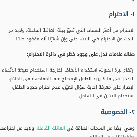
١- الاحترام
الاحترام من أهمّ السمات التي تُميِّز بيئة العائلة الفاعلة. ولابد من
البحث عن الاحترام في البيت، حتى وإن شَعَرْنا أنه مفقود حاليًا.
هناك علامات تدل على وجود خَطَر في دائرة الاحترام:
ارتفاع نبرة الصوت، استخدام الألفاظ الخارجة، استخدام صيغة الاتّهام،
التدخل في ما لا يريد الطفل الإفصاح عنه، المقاطعة في الكلام،
الإصرار على معرفة إجابة سؤال مُعيَّن، عدم احترام حدود الطفل،
استخدام اليدَين في التعامل.
٢- الخصوصية
وهي أيضًا من السمات الهامّة في
العائلة الفاعلة
. ولابد من احترامها
ومُراعاتها داخل العائلة.