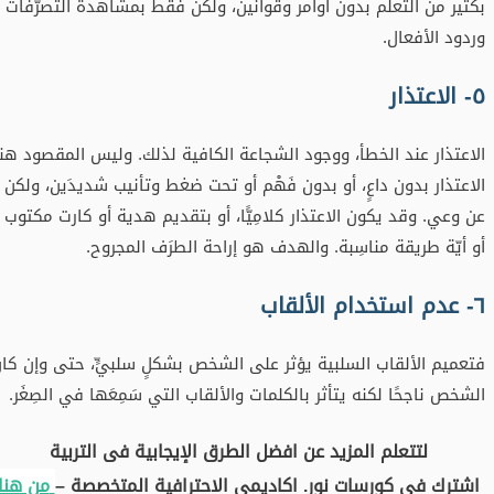
بكثير من التعلُّم بدون أوامر وقوانين، ولكن فقط بمشاهدة التصرُّفات
وردود الأفعال.
٥- الاعتذار
الاعتذار عند الخطأ، ووجود الشجاعة الكافية لذلك. وليس المقصود هنا
الاعتذار بدون داعٍ، أو بدون فَهْم أو تحت ضغط وتأنيب شديدَين، ولكن
عن وعي. وقد يكون الاعتذار كلامِيًّا، أو بتقديم هدية أو كارت مكتوب
أو أيّة طريقة مناسِبة. والهدف هو إراحة الطرَف المجروح.
٦- عدم استخدام الألقاب
فتعميم الألقاب السلبية يؤثر على الشخص بشكلٍ سلبيٍّ، حتى وإن كان
الشخص ناجحًا لكنه يتأثر بالكلمات والألقاب التي سَمِعَها في الصِغَر.
لتتعلم المزيد عن افضل الطرق الإيجابية فى التربية
اشترك فى كورسات نور. اكاديمى الاحترافية المتخصصة –
من هنا