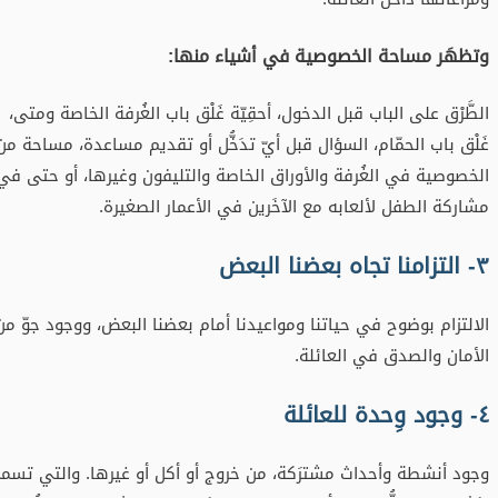
وتظهَر مساحة الخصوصية في أشياء منها:
الطَّرْق على الباب قبل الدخول، أحقِيّة غَلْق باب الغُرفة الخاصة ومتى،
غَلْق باب الحمّام، السؤال قبل أيّ تدَخُّل أو تقديم مساعدة، مساحة من
الخصوصية في الغُرفة والأوراق الخاصة والتليفون وغيرها، أو حتى في
مشاركة الطفل لألعابه مع الآخَرين في الأعمار الصغيرة.
٣- التزامنا تجاه بعضنا البعض
الالتزام بوضوح في حياتنا ومواعيدنا أمام بعضنا البعض، ووجود جوّ من
الأمان والصدق في العائلة.
٤- وجود وِحدة للعائلة
وجود أنشطة وأحداث مشترَكة، من خروج أو أكل أو غيرها. والتي تسمح