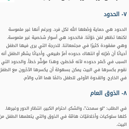
٧- الحدود
الحدود هي حماية وَضَعَها الله لكل فرد. وبرغم أنها غير ملموسة
لكنها تظهر لمَن حَوْلَنا. فالحدود هي أسوار شخصية غير ملموسة.
وهي مفقودة كثيرًا في مجتمعاتنا. للدرجة التي يرى فيها الطفل
أحيانًا أن ضَرْبَه أو انتهاك حدوده أمرٌ طبيعي. وأحيانًا يشعُر الطفل أنه
السبب في كَسْر حدوده لأنه مُخطئ، وهذا مؤشِّر خطأ. والحدود التي
نقوم بكسرها في البيت يمكن بسهولة أن يكسرها الآخَرون مع الطفل
في الخارج. والقدوة الأولى للطفل دائمًا هما الأب والأم.
٨- الذوق العام
في الطلب: “لو سمحت”، والشكر، احترام الكبير، انتظار الدور وغيرها.
كلها سلوكيات وأخلاقيّات هامّة في الذوق والتي يتعلمها الطفل من
البيت.