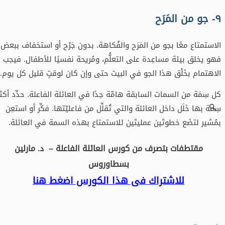
٩- جو من المَرَح
الاستمتاع معًا بجو من المَرَح والفُكاهة. بدون جَرْح أو استخفاف ببعض.
فهو يخلق بيئة مساعِدة على التعلُّم، ومُريحة نفسيًا للأطفال. فيجب
الاهتمام بخَلْق هذا الجو في البيت حتى وإن كان لوقتٍ قليل كل يوم.
كل سِمَة من السمات السابقة هامّة جدًا في العائلة الفاعلة. حدِّد أكثر
سِمة بها خَلَل داخل العائلة والتي تُقلِّل من فاعليّتها. فكِّر أو استعِن
بمُشير لتضَع خطوتَين عمليتَين للاستمتاع بهذه السمة في العائلة.
مقتطفات بتصرف من كورس العائلة الفاعلة – د. مارلين
بسطاوروس
للاشتراك فى هذا الكورس اضغط هنا