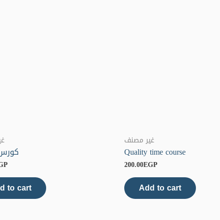
غير مصنف
غي
Quality time course
كورس 
GP
200.00
EGP
d to cart
Add to cart