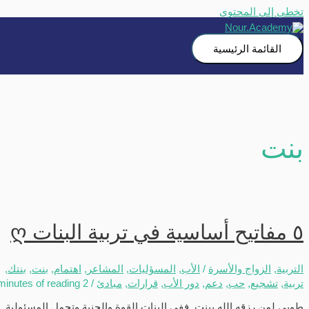
تخطي إلى المحتوى
القائمة الرئيسية
بنت
٥ مفاتيح أساسية في تربية البنات ღ
التربية
,
الزواج والأسرة
/
الأب
,
المسؤليات
,
المشاعر
,
اهتمام
,
بنت
,
بنتك
,
تربية
,
تشجيع
,
حب
,
دعم
,
دور الأب
,
قرارات
,
مبادئ
/
2 minutes of reading
طوبى لمن رزقه الله ببنت. ففي البنات القوة والحنية وتحمل المسئولية