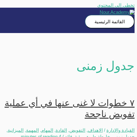
تخطي إلى المحتوى
القائمة الرئيسية
جدول زمنى
٧ خطوات لا غنى عنها في أي عملية
تفويض ناجحة
القيادة والإدارة
/
الاهداف
,
التفويض
,
القادة
,
المهام
,
المهمة
,
الميزانية
,
جدول زمنى
,
خارطة طريق
,
رؤية
,
قائد
/
4 minutes of reading