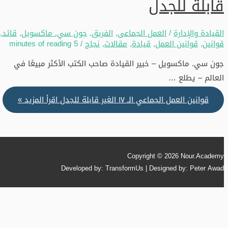
قابلة للجدل
القيادة والإدارة
/
العمل الجماعى
,
الفريق
,
جون سي. ماكسويل
,
قائد
,
قوانين
,
قوانين العمل
,
قيادة
,
مقالات
,
نجاح
/
5 minutes of reading
جون سي. ماكسويل – خبير القيادة صاحب الكتب الأكثر مبيعًا في
العالم – يطلع …
قوانين العمل الجماعي الـ ١٧ الغير قابلة للجدل
اقرأ المزيد »
Copyright © 2026
Nour.Academy
Developed by: TransformUs | Designed by: Peter Awad