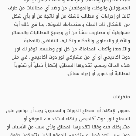
المسؤولين والوكلاء والموظفين من وضد أي مطالبات من طرف
ثالث أو إجراءات أو مطالب ناشئة من أو ناتجة عن أو بأي شكل
من الأشكال ذات الصلة باستخدامك للموقع، بما في ذلك أية
مسؤولية أو مصاريف تنشأ من أي وجميع المطالبات والخسائر
والأضرار والدعاوى والأحكام وتكاليف التقاضي (الفعلية
والتابعة) وأتعاب المحاماة، من كل نوع وطبيعة. توفر لك نور
دوت أكاديمي أو أي من مشاركي نور دوت أكاديمي، في مثل
هذه الحالة وحسب تقديرها المطلق، إشعاراً خطياً أو شفوياً
لمطالبة أو دعوى أو إجراء مماثل.
متفرقات
حقوق الإنهاء؛ أو انقطاع الدورات والمحتوى: يجب أن توافق على
السماح لنور دوت أكاديمي بإنهاء استخدامك للموقع أو
مشاركتك فيه وفقا لتقديرها المطلق ولأي سبب من الأسباب أو
دون سبب. يُعد فصل مستخدمي الموقع الذين ينتهكون حقوق