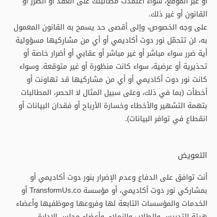
أو عبر الموقع، سواء اعتمدت مطالبتك على العقد أو الضرر أو
القانون أو غير ذلك.
على وجه الخصوص، وإلى أقصى حد يسمح به القانون المعمول
به، لن تتحمّل نور دوت أكاديمي أو أي من مشاركيها مسؤولية
أية ضرر سواء مباشر أو غير مباشر أو عقابي أو أضرار خاصة أو
تحذيرية أو عرضية، سواء كانت منظورة أو غير متوقعة. وسواء
كانت نور دوت أكاديمي أو أي من مشاركيها قد تهاونت أو
أخطأت (بما في ذلك، وعلى سبيل المثال لا الحصر، المطالبات
بتهمة التشهير والأخطاء وخسارة الأرباح أو فقدان البيانات أو
انقطاع في توافر البيانات).
التعويض
أنت توافق على الدفاع وعدم الإضرار بنور دوت أكاديمي أو
بمشاركي نور دوت أكاديمي، أو مؤسسة TransformUs.co أو
الخدمات والمؤسسات التابعة لها وفروعها وموظفيها وأعضاء
هيئة التدريس والطلاب والزملاء، وأعضاء مجلس الإدارة