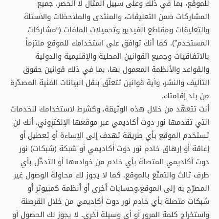
للموقع، بما في ذلك وعلى سبيل المثال لا الحصر، جميع
المشاركات ضمن التعليقات، والمنتدى والملاحظات والأسئلة
والتعليقات ومقاطع الفيديو وتحميلات الملفات (“مشاركات
المستخدم”). كما أنك توافق على استخدامك للموقع ملتزماً
بالاتفاقيات وجميع القوانين المحلية والإقليمية والدولية
والقواعد والأنظمة المعمول بها، بما في ذلك قوانين حقوق
التأليف والنشر، وأية قوانين تتعلّق بنقل البيانات الفنية المصدّرة
من بلد إقامتك.
أنت تتعهّد من خلال هذه الوثيقة، وكشرط لاستخدامك للخدمات
التي تقدمها نور دوت أكاديمي عبر موقعها الإلكتروني، أنك لن
تستخدم الموقع بأي طريقة تهدف إلى الإساءة أو تعطيل أو
إعاقة أو إرهاق خادم نور دوت أكاديمي أو شبكة (شبكات) نور
دوت أكاديمي المتصلة بأي خادم من خوادمها أو التدخّل بأي
طرف ثالث والتمتّع بالموقع. كما لا يجوز لك محاولة الوصول غير
المصرّح به إلى الموقع،وحسابات أخرى أو أنظمة كمبيوتر أو
شبكات متصلة بأي خادم نور دوت أكاديمي من خلال القرصنة
واستخراج كلمة المرور أو أي وسيلة أخرى. لا يجوز لك الحصول أو