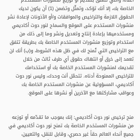
أعلاه، والتي تتعلّق بتقديم أو توزيع منشورات المستخدم
الخاصة بك، إلا أنك تؤكد، وتمثّل وتضمن (1) أن يكون لديك
الحقوق اللازمة والتراخيص والموافقات و/أو الأذونات لإعادة نشر
منشورات المستخدم على الموقع والسماح لنور دوت أكاديمي
ومستخدميها بإعادة إنتاج وتعديل ونشر وما إلى ذلك من
استخدام وتوزيع منشورات المستخدم الخاصة بك بطريقة تتفق
مع التراخيص التي تُمنح لك في ظل هذه الشروط، و(ب) أنك لن
تعمد إلى خرق أو انتهاك حقوق أي طرف ثالث من خلال
تقديمك لمنشورات المستخدم الخاصة بك أو استخدامك
للتراخيص الممنوحة أدناه. تتحمّل أنت وحدك، وليس نور دوت
أكاديمي، المسؤولية عن منشورات المستخدم الخاصة بك
وعواقب مشاركتها مع الآخرين أو نشرها على الموقع.
منح ترخيص نور دوت أكاديمي: إنك بموجب ما تقدّمه أو توزعه
من منشورات المستخدم الخاصة بك تمنح نور دوت أكاديمي في
جميع أنحاء العالم حقاً غير حصري، وقابل للنقل، والتعيين،