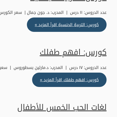
عدد الدروس: ١١ درس | المدرب: د. جون جمال | سعر الكورس: ٢٠٠ جنيه | الدراسة: أونلاين …
كورس: التربية الجنسية
اقرأ المزيد »
كورس: افهم طفلك
عدد الدروس: ١٧ درس | المدرب: د.مارلين بسطوروس | سعر الكورس: ٢٠٠ ج.م | …
كورس: افهم طفلك
اقرأ المزيد »
لغات الحب الخمس للأطفال