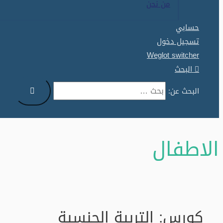
من نحن
حسابي
تسجيل دخول
Weglot switcher
البحث
البحث عن:
الاطفال
كورس: التربية الجنسية