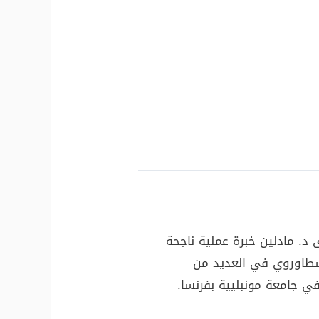
د. مادلين خبرة عملية ناجحة
ن بسطاوروي في العديد من
ي جامعة مونبليية بفرنسا.