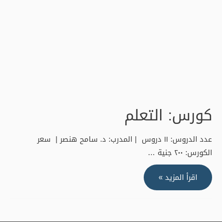
كورس: التعلم
عدد الدروس: ١١ دروس | المدرب: د. سامح هنصر | سعر
الكورس: ٢٠٠ جنية …
كورس:
اقرأ المزيد »
التعلم