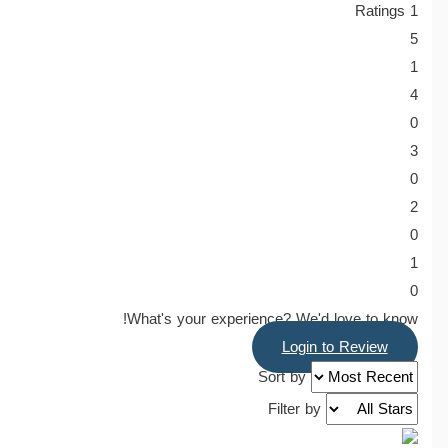
Ratings
1
5
1
4
0
3
0
2
0
1
0
What's your experience? We'd love to know!
Login to Review
Sort by
Filter by