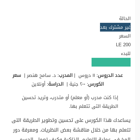
الحالة
غير مشترك بعد
السعر
LE 200
للبدء
اشترك بهذه الدورة
عدد الدروس
: ١١ دروس |
المدرب
: د. سامح هنصر |
سعر
الكورس
: ٢٠٠ جنية |
الدراسة
: أونلاين
إذا كنت مدرب (أو معلم) أو متدرب، وتريد تحسين
الطريقة التى تتعلم بها.
يساعدك هذا الكورس على تحسين وتطوير الطريقة التى
تتعلم بها من خلال مناقشة بعض النظريات. ومعرفة دور
المخ فى عملية التعليم. الذاكرة وكيف تعمل. الجسم