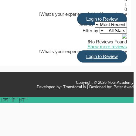
1
0
What's your experience? We'd love to know!
Login to Review
Sort by
Filter by
No Reviews Found!
Show more reviews
What's your experience? We'd love to know!
Login to Review
Copyright © 2026
Nour.Academy
Developed by: TransformUs | Designed by: Peter Awad
انتقل إلى أعلى