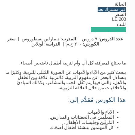
الحالة
غير مشترك بعد
السعر
LE 200
للبدء
اشترك بهذه الدورة
عدد الدروس
: ٩ دروس |
المدرب
: د.مارلين بسطوروس |
سعر
الكورس
: ٢٠٠ ج.م |
الدراسة
: أونلاين
ما يحتاج لمعرفته كل أب وأم لتربية أطفال ناضجين أصحاء.
يبحث كثير من الآباء والأمهات عن الصورة المُثلَى للتربية. وكثيرًا ما
يتساءل البعض عن مفهوم التربية. فالتربية علاقة بين الطفل
والأهل، والتي فيها يتم نَقْل الحب والمشاعر، وكذلك المبادئ
والأخلاقيات من خلال العلاقة التربوية.
هذا الكورس مُقدَّم إلى:
الآباء والأمهات.
المعلّمين في الحضانات والمدارس.
المُربّين وجليسات الأطفال.
كل المهتمين بتنشئة أطفال أصحّاء.