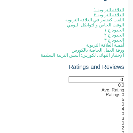
العلاقة التربوية ١
العلاقة التربوية ٢
اللعِب كعنصر في العلاقة التربوية
الوقت الخاص والتواصُل اليومي
الحدود ج ١
الحدود ج ٢
الحدود ج ٣
أهمية العلاقة التربوية
ورقة العمل الخاصة بالكورس
الإختبار النهائى لكورس: أسس التربية السليمة
Ratings and Reviews
0.0
Avg. Rating
Ratings
0
5
0
4
0
3
0
2
0