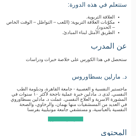
ستتعلم في هذه الدورة:
العلاقة التربوية.
مكوّنات العلاقة التربوية: (اللعب – التواصُل – الوقت الخاص
– الحدود).
الطريق الأمثل لبناء المبادئ.
عن المدرب
ستحصل في هذا الكورس على خلاصة خبرات ودراسات​
د. مارلين بسطاوروس
ماجستير النفسية و العصبية - جامعة القاهرة، ودبلومة الطب
النفسي. لدى د. مادلين خبرة عملية ناجحة لأكثر ١٠ سنوات في
المشورة الاسرية و العلاج النفسي. عملت د. مادلين بسطاوروي
في العديد من المسشفيات منها بهمان، والرخاوي، والصحة
النفسية بالعباسية، و مستشفي جامعة مونبليية بفرنسا
اشترك بهذه الدورة
المحتوى