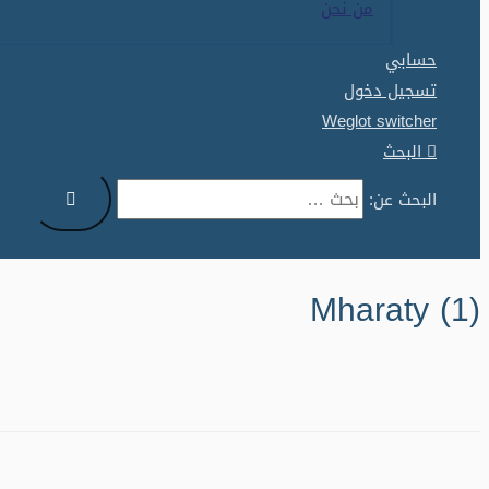
من نحن
حسابي
تسجيل دخول
Weglot switcher
البحث
البحث عن:
Mharaty (1)