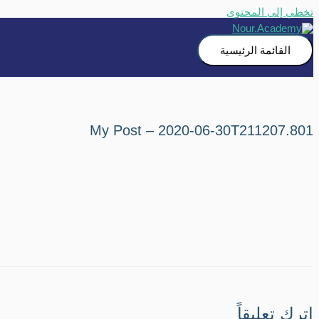
تخطي إلى المحتوى
القائمة الرئيسية
My Post – 2020-06-30T211207.801
اترك تعليقاً