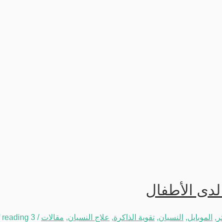
لدى الأطفال
ر
,
الموبايل
,
النسيان
,
تقوية الذاكرة
,
علاج النسيان
,
مقالات
/
3 minutes of reading