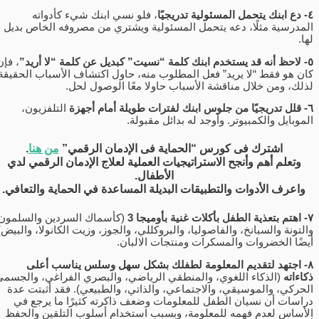
٤- دع ابنك يتحمل المسئولية تدريجيًا
، فلو نسي ابنك شيء كأدواته
المدرسية مثلًا، دعه يتحمل المسئولية ويشتري من مصروفه الخاص بديل
لها.
٥- لاحظ أنه قد يستخدم ابنك كلمة “نسيت” كبديل عن كلمة “لا أريد”
، فإن
كان هو فقط “لا يريد” فعل المطلوب منه، حاول اكتشاف الأسباب الحقيقة
لذلك، ومن خلال مناقشة الأسباب حاولا معًا الوصول لحل.
٦- قلل تدريجيًا من جلوس ابنك لفترات طويلة أمام أجهزة
التلفزيون،
الموبايل والكمبيوتر. وأوجد له بدائل مقبولة.
اشترك فى كورس “الحماية فى الإدمان الرقمي”
من هنا
.
وتعلم أهم وأنجح الاستراتيجيات العملية لعلاج الإدمان الرقمي لدي
الأطفال.
واعرف الأدوات والتطبيقات البديلة المساعدة في الحماية والتعافي.
٧- اهتم بتعذية الطفل بأكلات غنية بأوميجا 3
(كأسماك السردين والسلمون
والتونة والسبانخ، والفاصوليا، والبروكللي، والجوز، وزيت الكانولا، والبيض)
أيضًا الخضروات والمسكرات ومنتجات الالبان.
٨- اجتهد لتقديم المعلومة لطفلك بشكل سهل وسلس يناسب أعلى
ذكاءاته
(الذكاء اللغوي، والمنطقي الرياضي، والبصري الفراغي، والجسمي
الحركي، والموسيقي، والاجتماعي، والذاتي، والطبيعي). فقد أثبتت عدة
دراسات أن نسيان الطفل للمعلومات وضعف ذاكرته كثيرًا ما يرجع في
الأساس لعدم فهمه للمعلومة، وبسبب استخدام أسلوب التلقين والحفظ