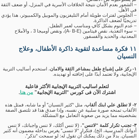
– الشعور بعدم الأمان نتيجة الخلافات الأسرية في المنزل، أو ضعف الثقة
في الأهل.
– الجلوس لفترات طويلة أمام التليفزيون والموبيل والكمبيوتر، هذا يؤدي
تدريجيًا لضعف الذاكرة.
– عدم النوم بشكل كافِ ومناسب لعمر الطفل.
– سوء التغذية، نقص فيتامين (A- B-E)، ونقص أوميجا 3 ، والأملاح
المعدنية، والحديد والفسفور.
١١ فكرة مساعدة لتقوية ذاكرة الأطفال، وعلاج
النسيان
١- ركز على إشباع طفل بمشاعر الثقة والامان
، استخدم أساليب التربية
الإيجابية، ولا تعتمد أبدًا على إخافته أو تهديده.
لتعلم اساليب التربية الإيجابية الأكثر فاعلية
اشترك الآن فى كورس “التربية الإيجابية”
من هنا
.
٢- لا تطلق علي ابنك ألقاب
، مثل “كثير النسيان” أو ما شابه، فمثل هذه
الألقاب تمنحه صورة سلبية عن نفسه، وإذا صدق هذا قد تلتصق الصفة
بشخصيته مما يزيد من صعوبة التعامل مع المشكلة.
٣- تجنب تكرار كلمة “لاتنس”
، (لا تنس أكلك، لا تنس واجباتك، لا تنس
أدواتك المدرسية، الخ). فتكرار “لا تنسى” يغرس بداخله مضمون أنه كثير
النسيان. بدلًا من ذلك يمكنك أن تقول له: لو سمحت “تذكر”.