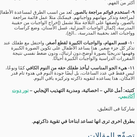
أكثر من الفهم.
٩- استخدم قوائم مراجعة بالصور.
تُعد من انسب الطرق لمساعدة الأطفال
لمراجعة وتذكر مهامهم وواجباتهم. فيمكنك مثلا عمل قائمة مراجعة
بالصور، ولصقها على الثلاجة مثلا تشمل (إخراج الواجبات من حقيبة
المدرسة، إكمال الواجبات المنزلية، غسل الأسنان، وضع كراسات
وواجبات الغد بحقيبة المدرسة، ..الخ).
١٠- قسم المهام، والواجبات الكبيرة لقطع أصغر.
واحتفل مع طفلك عند
تذكر كل جزء صغير. هذا يساعد الأطفال على تكوين الصورة الكبيرة
وفهمها تدريجيًأ بصورة أوضح،دون ارتباك، ودون ضغط نفسي نتيجة
المقررات الدراسية والواجبات الكبيرة أحيانًا.
١١- هيء الجو المناسب ليأخذ طفلك حقه من النوم الكافي
كمًا ونوعًا،
ليس فقط في عدد الساعات، بل أيضًا جودة النوم في هدوء تام قدر
الامكان، هذا يساعده لتقويه ذاكرته وتركيزه باقي اليوم.
كتبته: أمل غالي – اخصائية، ومدربة التهذيب الإيجابي –
نور دوت
أكاديمي
.
شاركنا فى التعليق،
بطرق اخرى ترى انها تساعد ابناءنا في تقوية ذاكرتهم.
تصفّح المقالات