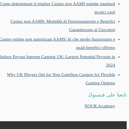
Come determinare il miglior Casino non AAMS tramite standard
tecnici certi
Casino non AAMS: Modalità di Funzionamento e Benefici
Garantiscono ai Giocatori
Casino online non autorizzati AAMS: In che modo funzionano e
quali benefici offrono
Highest Payout Internet Gaming UK: Largest Potential Payouts in
2024
Why UK Players Opt for Non GamStop Casinos for Flexible
Gaming Options
تابعنا على فيسبوك
NOUR.Academy