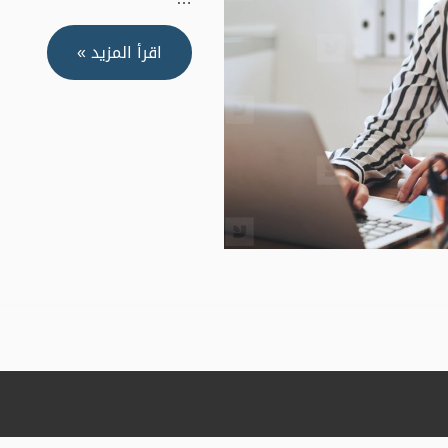
خطوات
اقرأ المزيد »
عملية
لإثراء
حياتك
المهنية