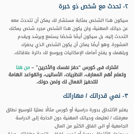
٢- تحدث مع شخص ذو خبرة
سيكون هذا الشخص بمثابة مستشار لك يمكن أن تتحدث معه
عن حياتك المهنية، ولن يكون هذا الشخص مجرد شخص يمكنك
التحدث إليه، بل سيكون أيضًا شخصًا يستمع ويرشد ويقدم
المشورة. وهو أيضًا يمكن أن يكون الشخص الذي يحفزك
ويلهمك و يفتح أمامك الإمكانيات ويوسع لك دائرة علاقاتك.
اشترك فى كورس “حفز نفسك والأخرين” –
من هنا
وتعلم أهم المعارف، النظريات، الأساليب، والقواعد الهامة
للتحفيز الفعال لك ولمن حولك.
٣- نمي قدراتك / مهاراتك
يعتبر الألتحاق بدورة دراسية أو كورس مثالًا عمليًا لتوسيع نطاق
معرفتك / تعليمك وحياتك المهنية دون الحاجة إلى الدراسة
الجامعية أو الى انفاق الكثير من المال.
سيمنحك الألتحاق بدورة أو تدريب إضافي لتنمية مهاراتك، ميزة