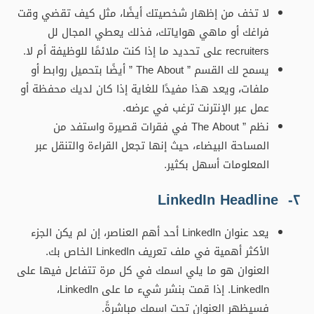
لا تخف من إظهار شخصيتك أيضًا، مثل كيف تقضي وقت
فراغك أو ماهي هواياتك، فذلك يعطي المجال لل
recruiters على تحديد ما إذا كنت ملائمًا للوظيفة أم لا.
يسمح لك القسم ” The About ” أيضًا بتحميل روابط أو
ملفات، ويعد هذا مفيدًا للغاية إذا كان لديك محفظة أو
عمل عبر الإنترنت ترغب في عرضه.
نظم ” The About في فقرات قصيرة واستفد من
المساحة البيضاء، حيث إنها تجعل القراءة والتنقل عبر
المعلومات أسهل بكثير.
٢- LinkedIn Headline
يعد عنوان LinkedIn أحد أهم العناصر، إن لم يكن الجزء
الأكثر أهمية في ملف تعريف LinkedIn الخاص بك.
العنوان هو ما يلي اسمك في كل مرة تتفاعل فيها على
LinkedIn. إذا قمت بنشر شيء ما على LinkedIn،
فسيظهر العنوان تحت اسمك مباشرةً.