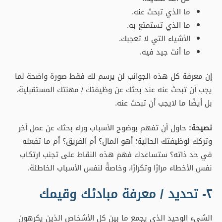
بل أيضًا ما لايجب أن تبحث عنه.
نصيحة:
حاول أن تفهم بوضوح الأسباب وراء بحثك عن عمل أخر
وتركك لوظيفتك الحالية؛ أهو المال؟ أم الفريق؟ أم ما تفعله
في حد ذاته؟ ستساعدك فهم هذه النقاط على تجنب ارتكاب
نفس الأخطاء مرارًا وتكرارًا، وخاصةً لنفس الأسباب الخاطئة.
٢- تحديد / معرفة مبادئك وقيمك
الشيء الوحيد الذي يجمع ما بين كل الأشخاص الذين يكرهون
وظائفهم هو أنه ليس لديهم فهم واضح لمن هم أو لماذا
يقومون بما يقومون به حاليًا.
معرفتك لقيمك وفهمك الواضح لما هي عليه وما تمثله، سيكون
له تأثير كبير عندما يتعلق الأمر بحياتك المهنية والوظائف التي
تشغلها.