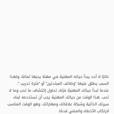
غالبًا لا أحد يبدأ حياته المهنية في مهنة يحبها تمامًا، ولهذا
السبب يطلق عليها “وظائف المبتدئين” أو “فترة تدريب “.
عندما تبدأ حياتك المهنية فإنك تحاول إكتشاف ما تحب وما لا
تحب. هذا الوقت من حياتك المهنية يجب أن تستخدمه لبناء
سيرتك الذاتية وشبكة علاقاتك ومهاراتك. وهو الوقت المناسب
لارتكاب الأخطاء والمضي قدمًا.
اشترك فى كورس خطط لنجاحك –
من هنا
واعرف علاقة الشهادات والعلاقات والمهارات بالنجاح فى
حياتك العملية
فإن كنت تتسائل كيف أجد المهنة التي أحبها؟ فهذا المقال
لك حيث سأشارك أفضل ٣ نصائح يمكن أن تساعدك لإيجاد