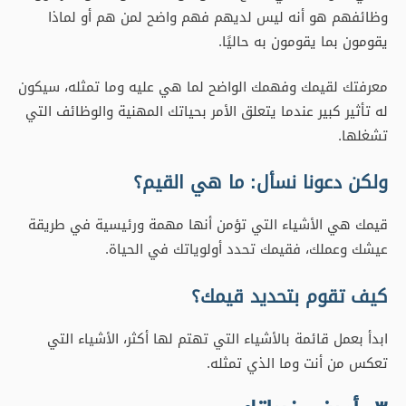
ولكن دعونا نسأل: ما هي القيم؟
قيمك هي الأشياء التي تؤمن أنها مهمة ورئيسية في طريقة
عيشك وعملك، فقيمك تحدد أولوياتك في الحياة.
كيف تقوم بتحديد قيمك؟
ابدأ بعمل قائمة بالأشياء التي تهتم لها أكثر، الأشياء التي
تعكس من أنت وما الذي تمثله.
٣- أعرف خبراتك
يتيح لك تحديد تجاربك وخبراتك معرفة ما سار على نحو جيد
وصحيح، ما الذي أعجبك وما استمتعت به وما الذي تعلمته أكثر
من أي شيء وما الذي ترى نفسك تفعله مرة أخرى، وبالتالي
سيحدد أيضًا ما الذي لم يسير على نحو جيد، ما كرهته، وما لم
يعجبك، وما هربت منه، وما لن تفعله أبدًا مرة أخرى.
وأخيرًا، سيحدد أيضًا ما يمكنك العمل من أجله. هذا ما لن تمانع