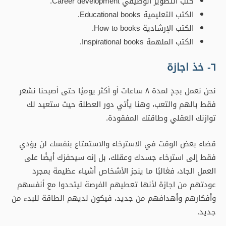
كتب التطوير الوظيفي Career development.
الكتب التعليمية Educational books.
الكتب الإرشادية How to books.
الكتب الملهمة Inspirational books.
٦- خذ اجازة
نحن نعمل بجدٍ لمدة ٨ ساعات أو أكثر يوميًا حتى أصبحنا نشعر
فقط بالهم والتعب، وهنا يأتي دور العطلة حيث ستعيد لك
توازنك العقلي وطاقتك المفقودة.
قضاء بعض الوقت في الاسترخاء والاستمتاع بنفسك لن يؤدي
فقط إلى استرخاء جسدك وعقلك، بل إنه سيحفزك أيضًا على
العمل الجاد، فغالبًا ما ينجز الأشخاص أشياء عظيمة بمجرد
عودتهم من اجازة لأنها تعطيهم الفرصة ليتحدوا مع أنفسهم
وأفكارهم وأهدافهم من جديد، فيكون لديهم الطاقة للبدء من
جديد.