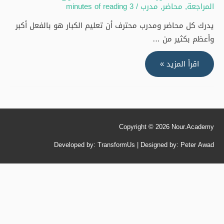
المراجعة
,
محاضر
,
مدرب
/
3 minutes of reading
يدرك كل محاضر ومدرب محترف أن تعليم الكبار هو بالفعل أكبر
وأعظم بكثير من …
قائمة
اقرأ المزيد »
المراجعة
التي
لا
غنى
Copyright © 2026
Nour.Academy
عنها
لكل
Developed by: TransformUs | Designed by: Peter Awad
مدرب
ومحاضر
محترف