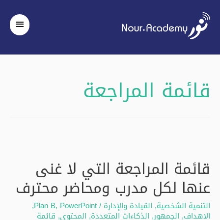
القائم
الرئيس
قائمة المراجعة
قائمة المراجعة التي لا غنى
عنها لكل مدرب ومحاضر محترف
التنمية الشخصية
,
القيادة والإدارة
/
PowerPoint
,
Plan B
,
الاهداف
,
الجمهور
,
الذكاءات المتعددة
,
المحتوى
,
قائمة