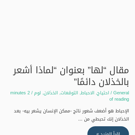
مقال “لها” بعنوان “لماذا أشعر
بالخذلان دائمًا”
General
/
احتياج
,
الاحباط
,
التوقعات
,
الخذلان
,
لوم
/
2 minutes
of reading
الإحباط هو أضعف شعور ناتج -ممكن الإنسان يشعر بيه- بعد
الخذلان إنك تحبطي من …
مقال
اقرأ المزيد »