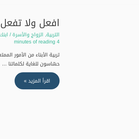
افعل ولا تفعل 
التربية
,
الزواج والأسرة
/
ابنك
4 minutes of reading
تربية الأبناء من الأمور الم
حسّاسون للغاية لكلماتنا …
افعل
اقرأ المزيد »
ولا
تفعل
لعلاقة
أعمق
مع
أولادك