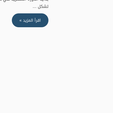
تشكل …
الدورة
اقرأ المزيد »
الشهرية..
متى
وكيف
تُخبِرين
ابنتك
عنها؟