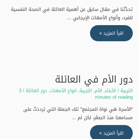
تحدَّثنا في مقال سابق عن أهمية العائلة في الصحة النفسية
للفرد، وأنواع الأمهات الإيجابي …
دور
اقرأ المزيد »
العائلة
“الأب
–
الأبناء
–
دور الأم في العائلة
الأجداد”
التربية
/
الأبناء
,
الأم
,
التربية
,
انواع الأمهات
,
دور العائلة
/
3
minutes of reading
“الأسرة هي نواة المجتمع” تلك الجملة التي ترددَتْ على
مسامعنا منذ الصِغَر، لكن لم …
دور
اقرأ المزيد »