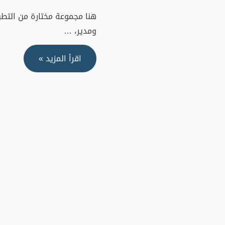
ومدير، …
اهم
اقرأ المزيد »
٨
تطبيقات
يحتاجها
كل
قائد
لمزيد
من
الفاعلية
والانتاجية