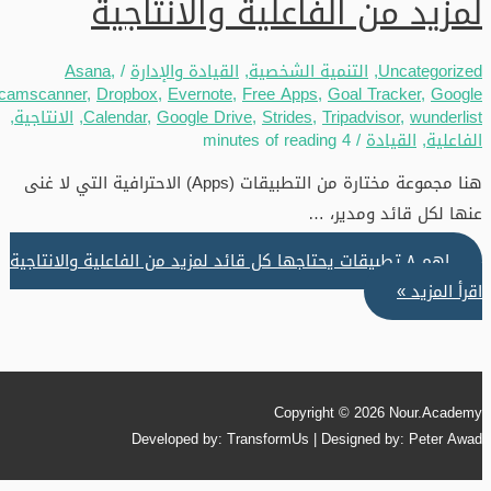
لمزيد من الفاعلية والانتاجية
Uncategorized
,
التنمية الشخصية
,
القيادة والإدارة
/
,
Asana
camscanner
,
Dropbox
,
Evernote
,
Free Apps
,
Goal Tracker
,
Google
wunderlist
,
Tripadvisor
,
Strides
,
Google Drive
,
Calendar
,
الانتاجية
,
الفاعلية
,
القيادة
/
4 minutes of reading
هنا مجموعة مختارة من التطبيقات (Apps) الاحترافية التي لا غنى
عنها لكل قائد ومدير، …
اهم ٨ تطبيقات يحتاجها كل قائد لمزيد من الفاعلية والانتاجية
اقرأ المزيد »
Copyright © 2026
Nour.Academy
Developed by: TransformUs | Designed by: Peter Awad