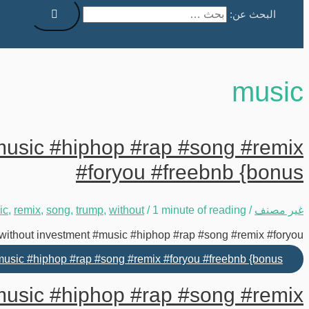
البحث عن:
music
#music #hiphop #rap #song #remix
#foryou #freebnb {bonus
غير مصنف
/
1 minute of reading
/
without
,
trump
,
song
,
remix
,
ic
 without investment #music #hiphop #rap #song #remix #foryou …
#music #hiphop #rap #song #remix #foryou #freebnb {bonus
#music #hiphop #rap #song #remix