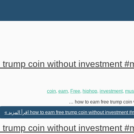
e trump coin without investment 
coin
,
earn
,
Free
,
hiphop
,
investment
,
mus
how to earn free trump coin
how to earn free trump coin without investment 
اقرأ المزيد »
e trump coin without investment 