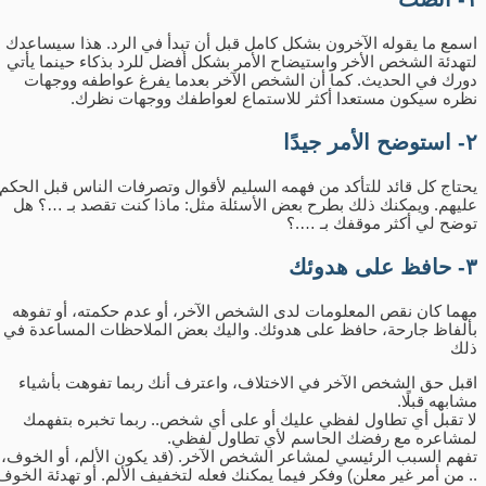
اسمع ما يقوله الآخرون بشكل كامل قبل أن تبدأ في الرد. هذا سيساعدك
لتهدئة الشخص الأخر واستيضاح الأمر بشكل أفضل للرد بذكاء حينما يأتي
دورك في الحديث. كما أن الشخص الآخر بعدما يفرغ عواطفه ووجهات
نظره سيكون مستعدا أكثر للاستماع لعواطفك ووجهات نظرك.
٢- استوضح الأمر جيدًا
يحتاج كل قائد للتأكد من فهمه السليم لأقوال وتصرفات الناس قبل الحكم
عليهم. ويمكنك ذلك بطرح بعض الأسئلة مثل: ماذا كنت تقصد بـ …؟ هل
توضح لي أكثر موقفك بـ ….؟
٣- حافظ على هدوئك
مهما كان نقص المعلومات لدى الشخص الآخر، أو عدم حكمته، أو تفوهه
بألفاظ جارحة، حافظ على هدوئك. واليك بعض الملاحظات المساعدة في
ذلك
اقبل حق الشخص الآخر في الاختلاف، واعترف أنك ربما تفوهت بأشياء
مشابهه قبلًا.
لا تقبل أي تطاول لفظي عليك أو على أي شخص.. ربما تخبره بتفهمك
لمشاعره مع رفضك الحاسم لأي تطاول لفظي.
تفهم السبب الرئيسي لمشاعر الشخص الآخر. (قد يكون الألم، أو الخوف،
.. من أمر غير معلن) وفكر فيما يمكنك فعله لتخفيف الألم. أو تهدئة الخوف.