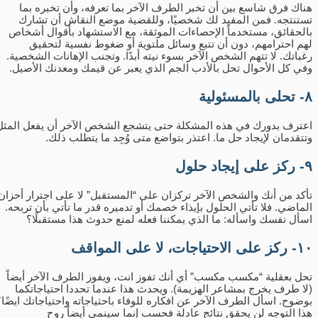
هناك فرق شاسع بين أن تخبر الطرف الآخر بما تعرفه، وأن تخبره بما
تستنتجه. فمن المفيد لك شخصيًا، وللقضية موضع النقاش أن تشارك
بالحقائق، مستخدماً الإحصاءات الموثقة، مع الاستشهاد بأقوال أشخاص
لهم احترامهم، دون أن تتبع وسائل ملتوية أو ضغوط نفسية لتحقيق
رغباتك. لا تتهم الشخص الآخر بسوء نيته أبدًا. وتجنب الإهانات الشخصية.
وفي كل الأحوال تحل بالأدب الجم الذي يعبر عن قيمك ومعدنك الأصيل.
٨- تحلى بالمسئولية
اعترف بدورك في هذه المشكلة حتى يتشجع الشخص الآخر أن يفعل المثل
وتتقدمان لإيجاد حل ما. اعتذر بتواضع متى وُجِد ما يتطلب ذلك.
٩- ركز على إيجاد حلول
تأكد من أنك والشخص الآخر تركزان على “المستقبل” لا على اجترار أحزان
الماضي. فلا تأتي الحلول بإيذاء خصمك أو تدميره قدر ما تأتي بأن تربحه.
اسأل نفسك واسأله: ما الذي يمكننا فعله لمنع حدوث هذا مستقبلًا؟
١٠- ركز على الاحتياجات، لا على المواقف
تحل بعقلية “مكسب مكسب” أي أنك تفوز انت، ويفوز الطرف الآخر أيضاً
(لا طرف يخرج بمشاعر الهزيمة). ويحدث هذا عندما تحددا احتياجاتكما
بوضوح. اسأل الطرف الآخر عن افكاره للوفاء باحتياجاته واحتياجاتك ايضًا؟
هذا التوجه لن يحقق نتائج عادلة فحسب إنما سينمي أيضاً روح