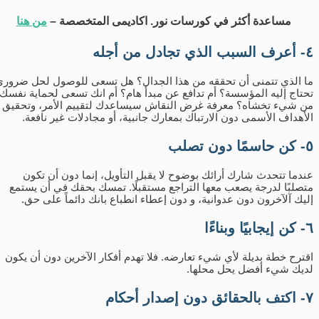
مساعدة أكثر في كورسات نور. اكاديمى المتخصصة –
من هنا
٤- أعرف السبب الذي تجادل من أجله
ما الذي تتمنى أن تحققه من هذا الجدال؟ هل تسعى للوصول لحل ضروري
تحتاج إليه المؤسسة؟ أم تدافع عن مبدأ هام؟ أم انك تسعى لحماية نفسك
من شيء تخشاه؟ معرفة غرض النقاش سيساعدك لتقييم الأمر، وتحقيق
الأهداف الأسمى دون الارتباك بمعارك جانبية، أو مجادلات غير نافعة.
٥- كن حاسمًا دون تصلب
عندما تتحدث شارك أرائك بوضوح لا يقبل التأويل، إنما دون أن تكون
متصلبًا لدرجة يصعب معها التراجع مستقبلًا. تمسك بحقك في أن يستمع
إليك آلآخرون دون عدوانية، و دون إعطاء انطباع بانك دائماً على حق.
٦- كن إيجابيًا وبناءًا
اقترح خطة بديلة لأي شيء تعارضه. فلا تهدم أفكار الآخرين دون أن يكون
لديك شيء أفضل يحل محلها.
٧- اكتف بالحقائق دون إصدار أحكام