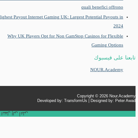
quali benefici offrono
Highest Payout Internet Gaming UK: Largest Potential Payouts in
2024
Why UK Players Opt for Non GamStop Casinos for Flexible
Gaming Options
تابعنا على فيسبوك
NOUR.Academy
Copyright © 2026
Nour.Academy
Developed by: TransformUs | Designed by: Peter Awad
انتقل إلى أعلى